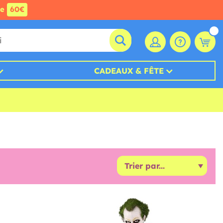
de
60€
CADEAUX & FÊTE