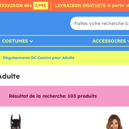
IVRAISON
dès
2,99€
LIVRAISON GRATUITE
à partir 
COSTUMES
ACCESSOIRES
Déguisements DC Comics pour Adulte
Adulte
Résultat de la recherche:
103
produits