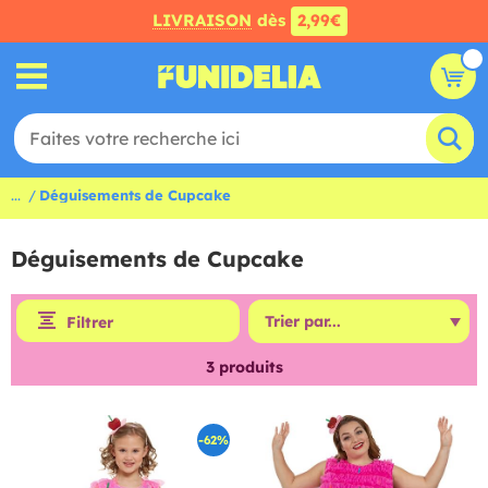
LIVRAISON
dès
2,99€
...
Déguisements de Cupcake
Déguisements de Cupcake
Filtrer
3
produits
-62%