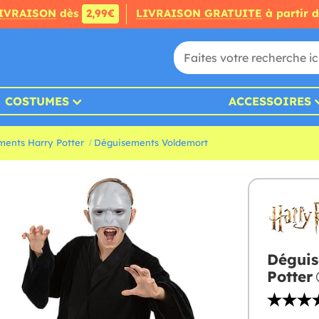
IVRAISON
dès
2,99€
LIVRAISON GRATUITE
à partir 
COSTUMES
ACCESSOIRES
ents Harry Potter
Déguisements Voldemort
Déguis
Potter