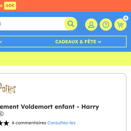
de
60€
0
CADEAUX & FÊTE
ement Voldemort enfant - Harry
6 commentaires
Consultez-les