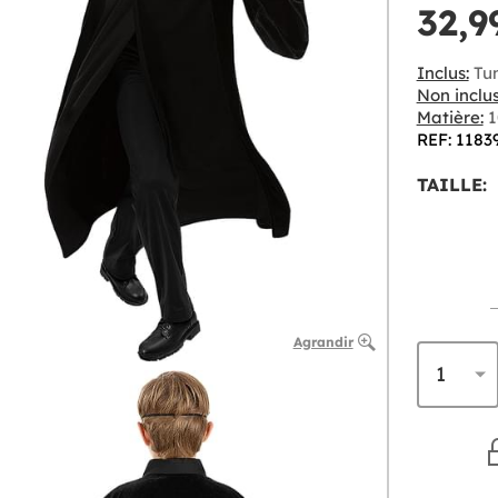
32,9
Inclus:
Tun
Non inclus
Matière:
1
REF: 1183
TAILLE:
Agrandir