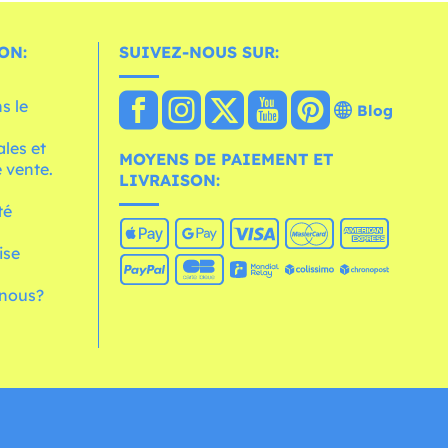
ON:
SUIVEZ-NOUS SUR:
s le
Blog
les et
MOYENS DE PAIEMENT ET
 vente.
LIVRAISON:
té
ise
nous?