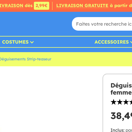
IVRAISON
dès
2,99€
LIVRAISON GRATUITE
à partir 
COSTUMES
ACCESSOIRES
Déguisements Strip-teaseur
Déguis
femme
38,4
Inclus:
pan