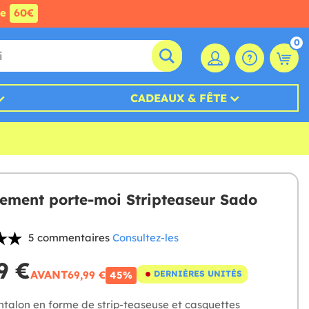
de
60€
0
CADEAUX & FÊTE
ement porte-moi Stripteaseur Sado
5 commentaires
Consultez-les
9 €
AVANT
69,99 €
DERNIÈRES UNITÉS
45%
talon en forme de strip-teaseuse et casquettes