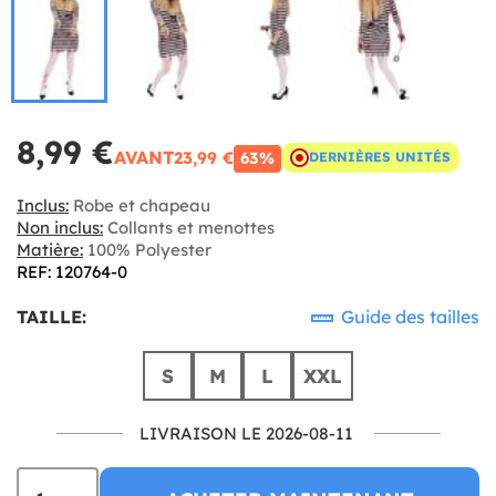
8,99 €
AVANT
23,99 €
63%
DERNIÈRES UNITÉS
Inclus:
Robe et chapeau
Non inclus:
Collants et menottes
Matière:
100% Polyester
REF: 120764-0
TAILLE:
Guide des tailles
S
M
L
XXL
LIVRAISON LE 2026-08-11