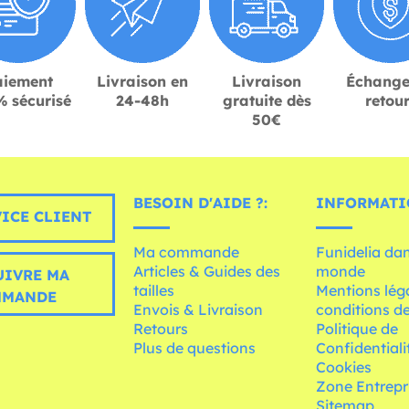
aiement
Livraison en
Livraison
Échange
 sécurisé
24-48h
gratuite dès
retou
50€
BESOIN D'AIDE ?:
INFORMATI
ICE CLIENT
Ma commande
Funidelia dan
Articles & Guides des
monde
UIVRE MA
tailles
Mentions léga
MMANDE
Envois & Livraison
conditions de
Retours
Politique de
Plus de questions
Confidentiali
Cookies
Zone Entrepr
Sitemap