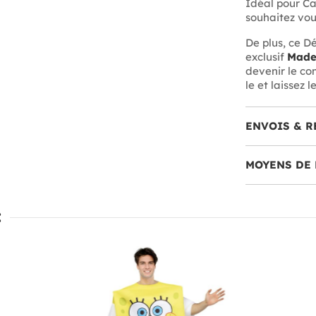
Idéal pour C
souhaitez vou
De plus, ce Dé
exclusif
Made
devenir le co
le et laissez 
ENVOIS & R
MOYENS DE 
: