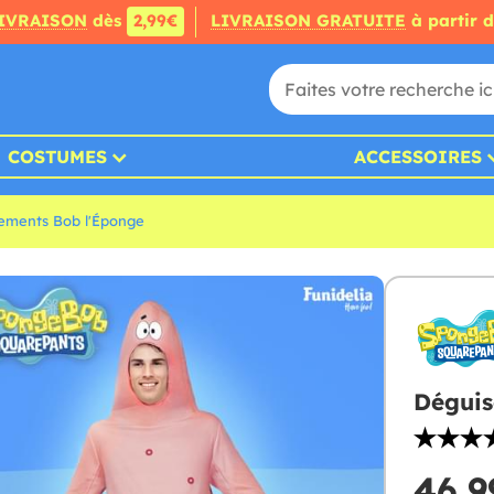
IVRAISON
dès
2,99€
LIVRAISON GRATUITE
à partir 
COSTUMES
ACCESSOIRES
ements Bob l'Éponge
Déguis
46,9