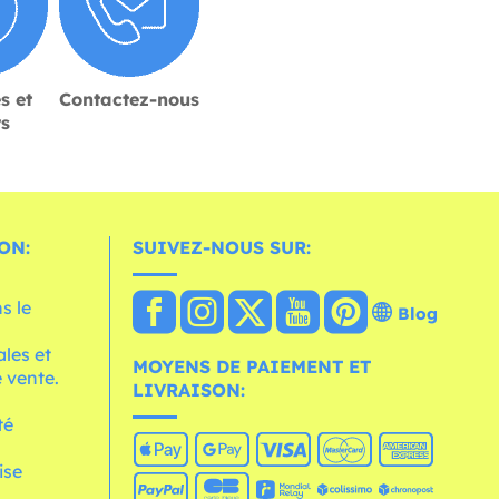
s et
Contactez-nous
rs
ON:
SUIVEZ-NOUS SUR:
s le
Blog
les et
MOYENS DE PAIEMENT ET
 vente.
LIVRAISON:
té
ise