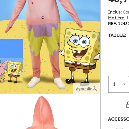
Inclus:
Co
Matière:
1
REF: 1243
TAILLE:
Agrandir
ACCESS