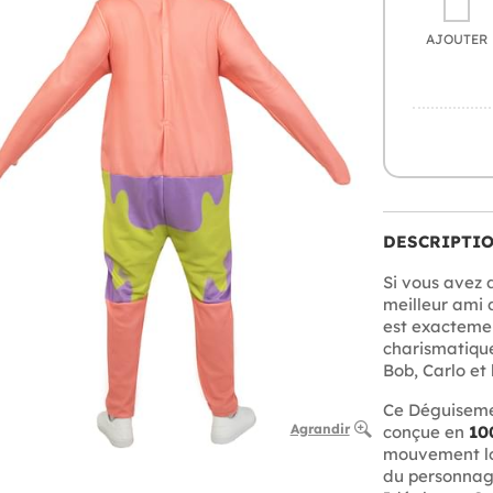
AJOUTER
DESCRIPTI
Si vous avez 
meilleur ami 
est exactement
charismatique
Bob, Carlo et 
Ce Déguisem
Agrandir
conçue en
10
mouvement lor
du personnage