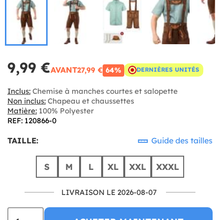
9,99 €
AVANT
27,99 €
64%
DERNIÈRES UNITÉS
Inclus:
Chemise à manches courtes et salopette
Non inclus:
Chapeau et chaussettes
Matière:
100% Polyester
REF: 120866-0
TAILLE:
Guide des tailles
S
M
L
XL
XXL
XXXL
LIVRAISON LE 2026-08-07