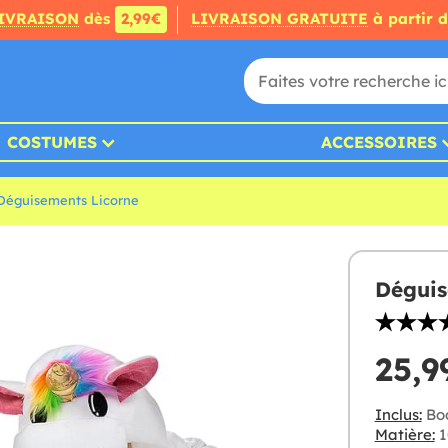
IVRAISON
dès
2,99€
LIVRAISON GRATUITE
à partir 
COSTUMES
ACCESSOIRES
Déguisements Licorne
Déguis
25,9
Inclus:
Bod
Matière:
1