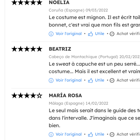
NOELIA
Coruña (Espagne) 09/03/2022
Le costume est mignon. Il est écrit ta
bonnet, c'est vrai que mon fils est gr
Voir l'original
•
Utile
•
Achat vérif
BEATRIZ
Cabeço de Montachique (Portugal) 20/02/202
Le sweat à capuche est un peu serré...
costume... Mais il est excellent et vra
Voir l'original
•
Utile
•
Achat vérif
MARÍA ROSA
Málaga (Espagne) 14/02/2022
Le seul mais serait dans le guide des t
dans l'intervalle. J'imaginais que ce s
bien.
Voir l'original
•
Utile
•
Achat vérif