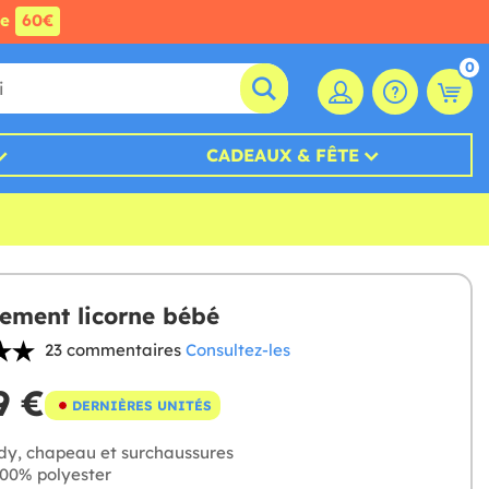
de
60€
0
CADEAUX & FÊTE
ement licorne bébé
23 commentaires
Consultez-les
9 €
DERNIÈRES UNITÉS
y, chapeau et surchaussures
00% polyester