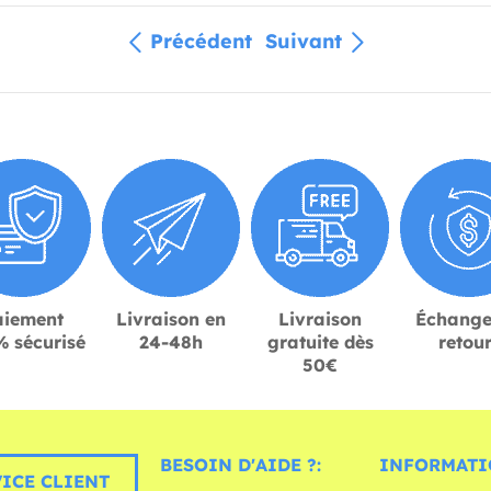
Précédent
Suivant
aiement
Livraison en
Livraison
Échange
 sécurisé
24-48h
gratuite dès
retou
50€
BESOIN D'AIDE ?:
INFORMATI
ICE CLIENT