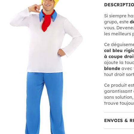
DESCRIPTI
Si siempre has
grupo, este
d
vous. Devenez
les meilleurs
Ce déguisem
col bleu rigi
à coupe droi
ajoute la tou
blonde
avec f
tout droit sor
Ce produit es
garantissant 
sans solution
trouve toujour
ENVOIS & R