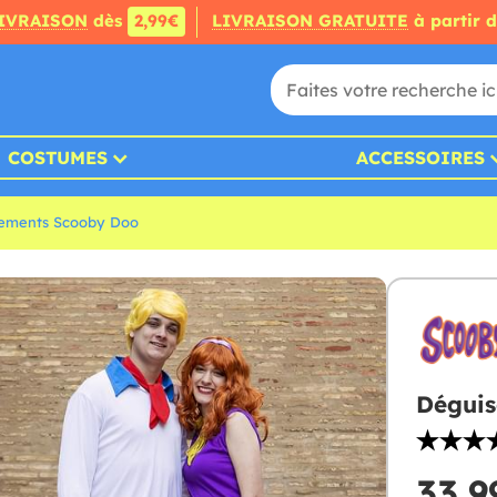
IVRAISON
dès
2,99€
LIVRAISON GRATUITE
à partir 
COSTUMES
ACCESSOIRES
ements Scooby Doo
Déguis
33,9