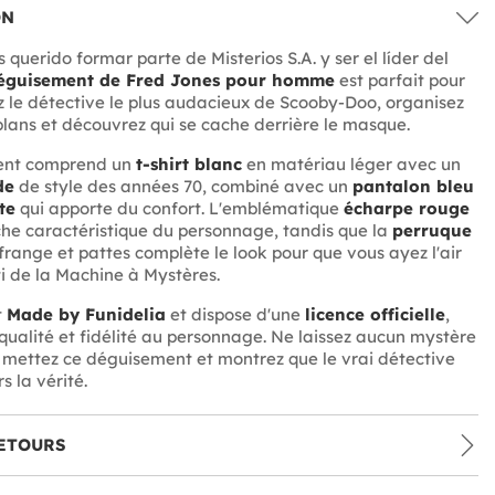
ON
 querido formar parte de Misterios S.A. y ser el líder del
éguisement de Fred Jones pour homme
est parfait pour
 le détective le plus audacieux de Scooby-Doo, organisez
 plans et découvrez qui se cache derrière le masque.
ent comprend un
t-shirt blanc
en matériau léger avec un
de
de style des années 70, combiné avec un
pantalon bleu
te
qui apporte du confort. L'emblématique
écharpe rouge
che caractéristique du personnage, tandis que la
perruque
range et pattes complète le look pour que vous ayez l'air
ti de la Machine à Mystères.
t
Made by Funidelia
et dispose d'une
licence officielle
,
qualité et fidélité au personnage. Ne laissez aucun mystère
, mettez ce déguisement et montrez que le vrai détective
s la vérité.
ETOURS