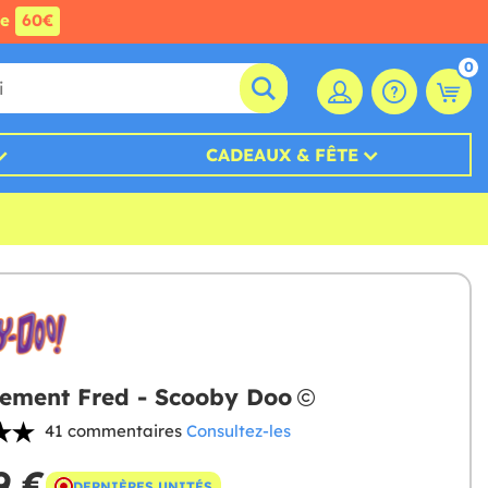
de
60€
0
CADEAUX & FÊTE
ement Fred - Scooby Doo
41 commentaires
Consultez-les
9 €
DERNIÈRES UNITÉS