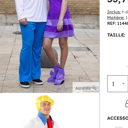
Inclus:
t-s
Matière:
1
REF: 1144
TAILLE:
Agrandir
ACCESS