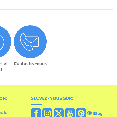
s et
Contactez-nous
rs
ON:
SUIVEZ-NOUS SUR:
s le
Blog