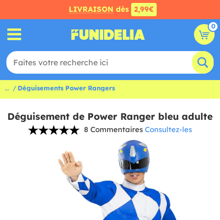
LIVRAISON
dès
2,99€
0
...
Déguisements Power Rangers
Déguisement de Power Ranger bleu adulte
8 Commentaires
Consultez-les