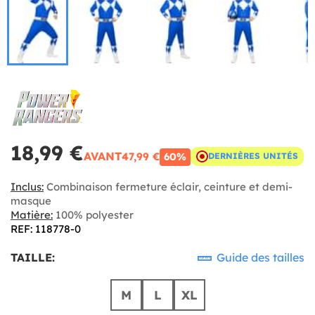
18,99 €
AVANT
47,99 €
60%
DERNIÈRES UNITÉS
Inclus:
Combinaison fermeture éclair, ceinture et demi-
masque
Matière:
100% polyester
REF: 118778-0
TAILLE:
Guide des tailles
M
L
XL