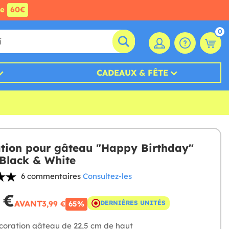
de
60€
0
CADEAUX & FÊTE
tion pour gâteau "Happy Birthday"
 Black & White
6 commentaires
Consultez-les
 €
AVANT
3,99 €
DERNIÈRES UNITÉS
65%
oration gâteau de 22,5 cm de haut