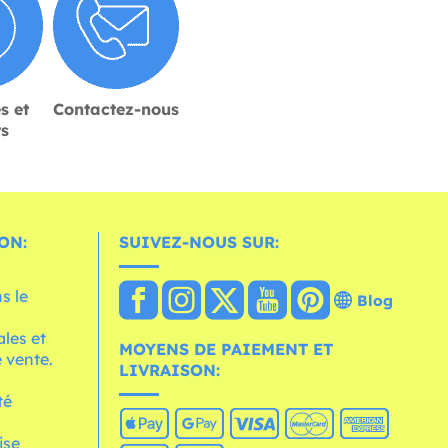
s et
Contactez-nous
rs
ON:
SUIVEZ-NOUS SUR:
s le
Blog
les et
MOYENS DE PAIEMENT ET
 vente.
LIVRAISON:
té
ise