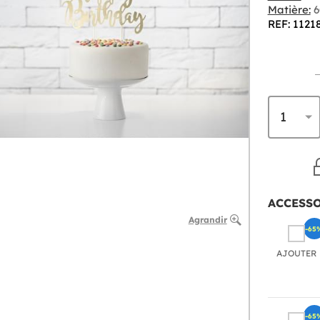
Matière:
6
REF: 1121
ACCESS
Agrandir
-65
AJOUTER
-65