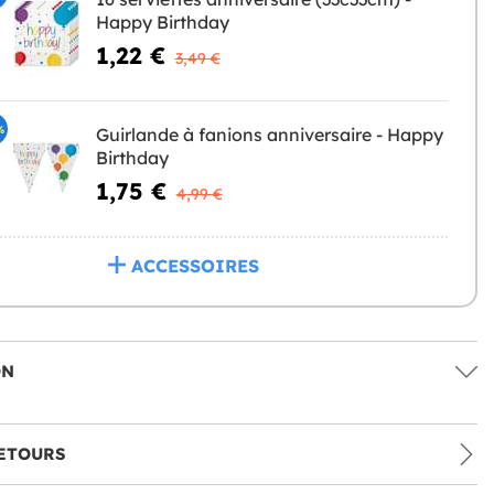
Happy Birthday
1,22 €
3,49 €
%
Guirlande à fanions anniversaire - Happy
Birthday
1,75 €
4,99 €
ACCESSOIRES
ON
ETOURS