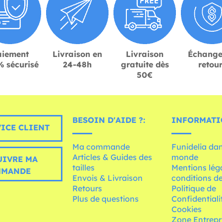
aiement
Livraison en
Livraison
Échange
 sécurisé
24-48h
gratuite dès
retou
50€
BESOIN D'AIDE ?:
INFORMATI
ICE CLIENT
Ma commande
Funidelia dan
Articles & Guides des
monde
UIVRE MA
tailles
Mentions léga
MMANDE
Envois & Livraison
conditions de
Retours
Politique de
Plus de questions
Confidentiali
Cookies
Zone Entrepr