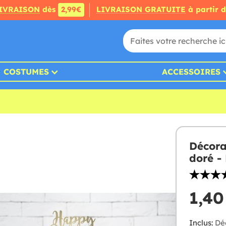
IVRAISON
dès
2,99€
LIVRAISON GRATUITE
à partir 
COSTUMES
ACCESSOIRES
Décora
doré -
1,40
Inclus:
Déc