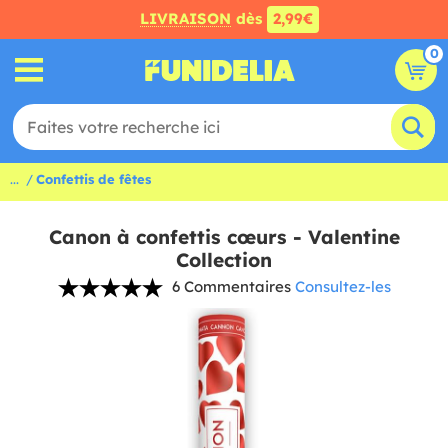
LIVRAISON
dès
2,99€
0
...
Confettis de fêtes
Canon à confettis cœurs - Valentine
Collection
6 Commentaires
Consultez-les