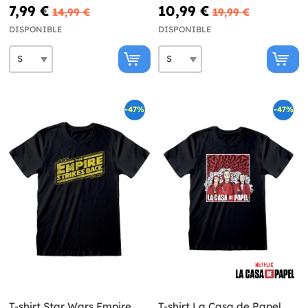
un+D5:D233isexe
7,99 €
10,99 €
14,99 €
19,99 €
DISPONIBLE
DISPONIBLE
-47%
-47%
T-shirt Star Wars Empire
T-shirt La Casa de Papel