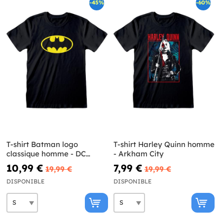
-45%
-60%
T-shirt Batman logo
T-shirt Harley Quinn homme
classique homme - DC
- Arkham City
Comics
10,99 €
7,99 €
19,99 €
19,99 €
DISPONIBLE
DISPONIBLE