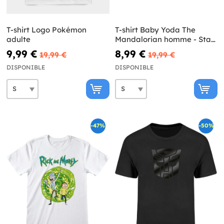
T-shirt Logo Pokémon
T-shirt Baby Yoda The
adulte
Mandalorian homme - Star
Wars
9,99 €
8,99 €
19,99 €
19,99 €
DISPONIBLE
DISPONIBLE
-47%
-50%