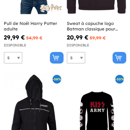
Pull de Noël Harry Potter
Sweat à capuche logo
adulte
Batman classique pour
adulte - DC Comics
29,99 €
20,99 €
54,99 €
59,99 €
DISPONIBLE
DISPONIBLE
-58%
-30%