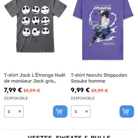
T-shirt Jack L'Étrange Noël
T-shirt Naruto Shippuden
de monsieur Jack gris
Sasuke homme
homme
7,99 €
9,99 €
19,99 €
19,99 €
DISPONIBLE
DISPONIBLE
VESTES, SWEATS & PULLS