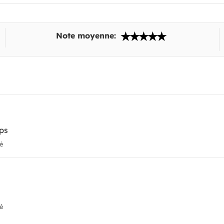
Note moyenne:
mps
ié
ié