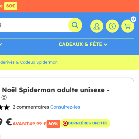
de
60€
0
CADEAUX & FÊTE
s dérivés & Cadeux Spiderman
e Noël Spiderman adulte unisexe -
2 commentaires
Consultez-les
9 €
AVANT
49,99 €
DERNIÈRES UNITÉS
60%
l