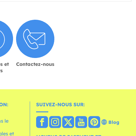
s et
Contactez-nous
rs
ON:
SUIVEZ-NOUS SUR:
s le
Blog
les et