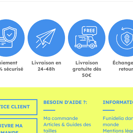
aiement
Livraison en
Livraison
Échange
 sécurisé
24-48h
gratuite dès
retou
50€
BESOIN D'AIDE ?:
INFORMATI
ICE CLIENT
Ma commande
Funidelia dan
Articles & Guides des
monde
UIVRE MA
tailles
Mentions léga
MMANDE