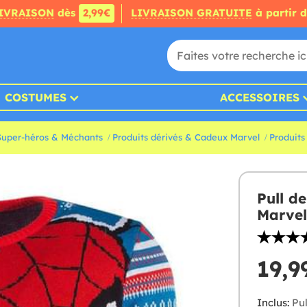
IVRAISON
dès
2,99€
LIVRAISON GRATUITE
à partir 
COSTUMES
ACCESSOIRES
Super-héros & Méchants
Produits dérivés & Cadeux Marvel
Produit
Pull d
Marvel
19,9
Inclus:
Pul