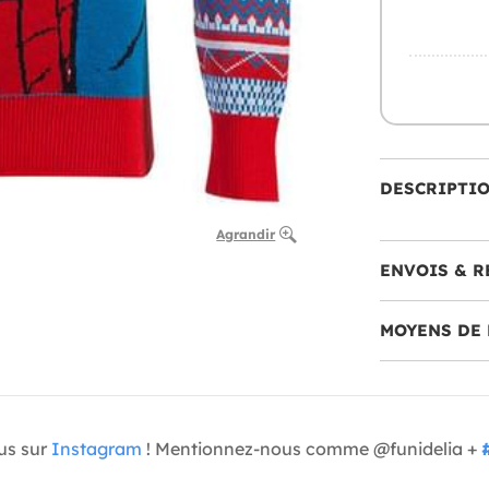
DESCRIPTI
Agrandir
ENVOIS & R
MOYENS DE 
us sur
Instagram
! Mentionnez-nous comme @funidelia +