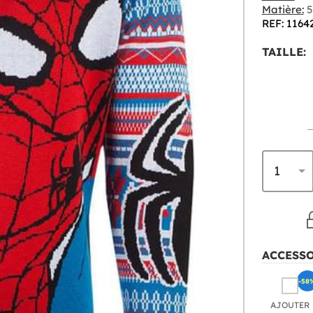
Matière:
5
REF: 1164
TAILLE:
ACCESS
-58
AJOUTER