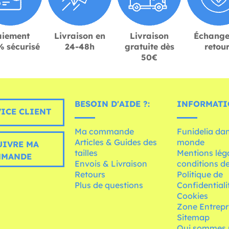
aiement
Livraison en
Livraison
Échange
 sécurisé
24-48h
gratuite dès
retou
50€
BESOIN D'AIDE ?:
INFORMATI
ICE CLIENT
Ma commande
Funidelia dan
Articles & Guides des
monde
UIVRE MA
tailles
Mentions léga
MMANDE
Envois & Livraison
conditions de
Retours
Politique de
Plus de questions
Confidentiali
Cookies
Zone Entrepr
Sitemap
Qui sommes 