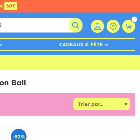
de
60€
CADEAUX & FÊTE
on Ball
-52%