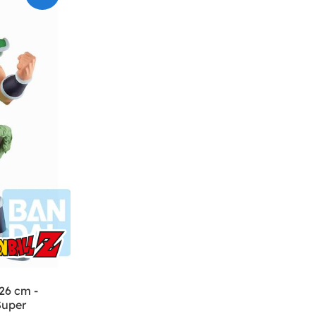
26 cm -
Super