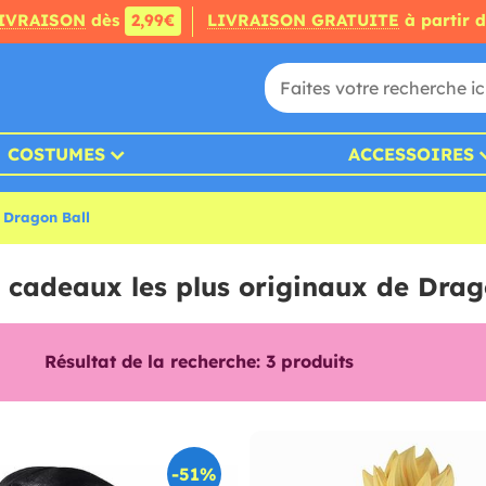
IVRAISON
dès
2,99€
LIVRAISON GRATUITE
à partir 
COSTUMES
ACCESSOIRES
 Dragon Ball
s cadeaux les plus originaux de Drag
Résultat de la recherche:
3
produits
-51%