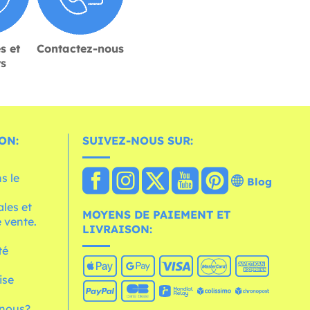
s et
Contactez-nous
rs
ON:
SUIVEZ-NOUS SUR:
s le
Blog
les et
MOYENS DE PAIEMENT ET
 vente.
LIVRAISON:
té
ise
nous?