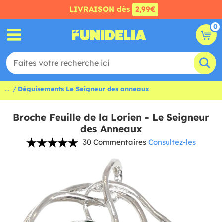
LIVRAISON
dès
2,99€
0
...
Déguisements Le Seigneur des anneaux
Broche Feuille de la Lorien - Le Seigneur
des Anneaux
30 Commentaires
Consultez-les