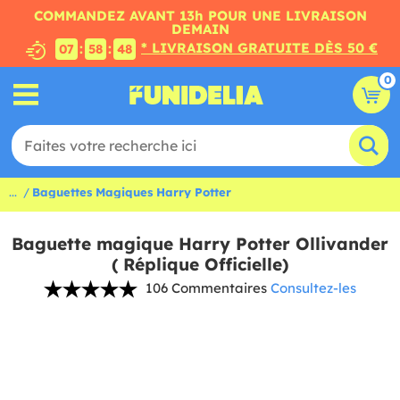
COMMANDEZ AVANT 13h POUR UNE LIVRAISON
DEMAIN
* LIVRAISON GRATUITE DÈS 50 €
:
:
07
58
47
0
...
Baguettes Magiques Harry Potter
Baguette magique Harry Potter Ollivander
( Réplique Officielle)
106 Commentaires
Consultez-les