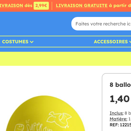
IVRAISON
dès
2,99€
LIVRAISON GRATUITE
à partir 
COSTUMES
ACCESSOIRES
8 ball
1,40
Inclus:
8 b
Matière:
1
REF: 1221