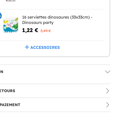
%
16 serviettes dinosaures (33x33cm) -
Dinosaurs party
1,22 €
3,49 €
ACCESSOIRES
ON
ETOURS
PAIEMENT