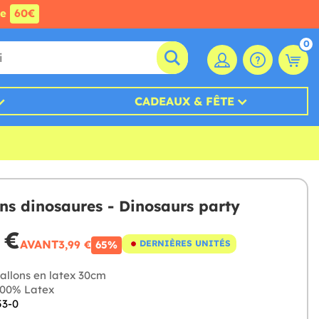
de
60€
0
CADEAUX & FÊTE
ons dinosaures - Dinosaurs party
 €
AVANT
3,99 €
DERNIÈRES UNITÉS
65%
allons en latex 30cm
00% Latex
53-0