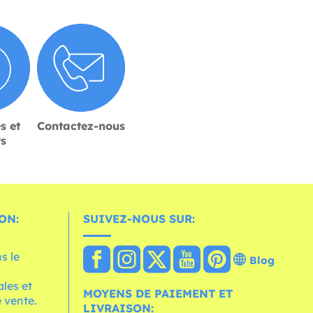
s et
Contactez-nous
rs
ON:
SUIVEZ-NOUS SUR:
s le
Blog
les et
MOYENS DE PAIEMENT ET
 vente.
LIVRAISON: