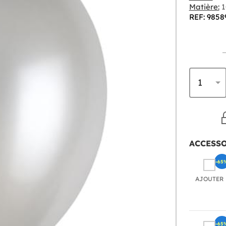
Matière:
1
REF: 9858
ACCESS
-65
AJOUTER
-65