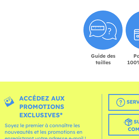
Guide des
P
tailles
100%
ACCÉDEZ AUX
SERV
PROMOTIONS
EXCLUSIVES*
S
Soyez le premier à connaître les
CO
nouveautés et les promotions en
enregistrant votre adresse e-mail !