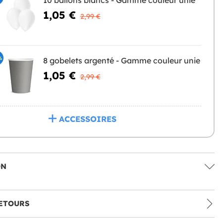
10 ballons blancs - Gamme couleur unie
1,05 €
2,99 €
%
8 gobelets argenté - Gamme couleur unie
1,05 €
2,99 €
ACCESSOIRES
ON
ETOURS