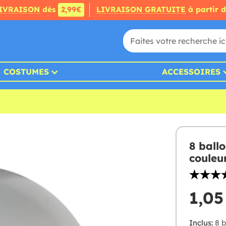
IVRAISON
dès
2,99€
LIVRAISON GRATUITE
à partir 
COSTUMES
ACCESSOIRES
8 ball
couleu
1,05
Inclus:
8 b