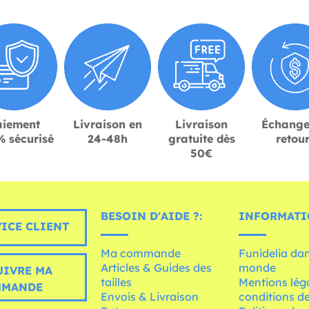
aiement
Livraison en
Livraison
Échange
 sécurisé
24-48h
gratuite dès
retou
50€
BESOIN D'AIDE ?:
INFORMATI
ICE CLIENT
Ma commande
Funidelia dan
Articles & Guides des
monde
UIVRE MA
tailles
Mentions léga
MMANDE
Envois & Livraison
conditions de