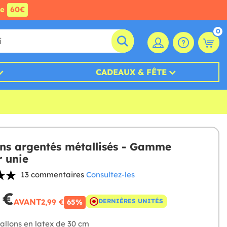
de
60€
0
CADEAUX & FÊTE
ons argentés métallisés - Gamme
r unie
13 commentaires
Consultez-les
 €
AVANT
2,99 €
DERNIÈRES UNITÉS
65%
allons en latex de 30 cm