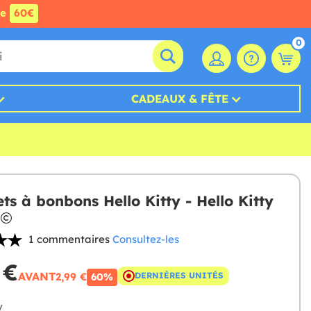
de
60€
0
CADEAUX & FÊTE
ts à bonbons Hello Kitty - Hello Kitty
1 commentaires
Consultez-les
 €
AVANT
2,99 €
DERNIÈRES UNITÉS
60%
y