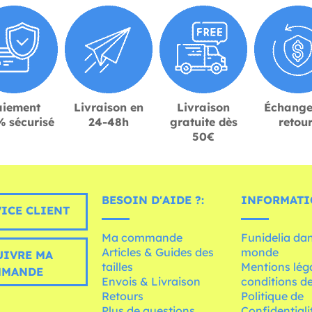
aiement
Livraison en
Livraison
Échange
 sécurisé
24-48h
gratuite dès
retou
50€
BESOIN D'AIDE ?:
INFORMATI
ICE CLIENT
Ma commande
Funidelia dan
Articles & Guides des
monde
UIVRE MA
tailles
Mentions léga
MMANDE
Envois & Livraison
conditions de
Retours
Politique de
Plus de questions
Confidentiali