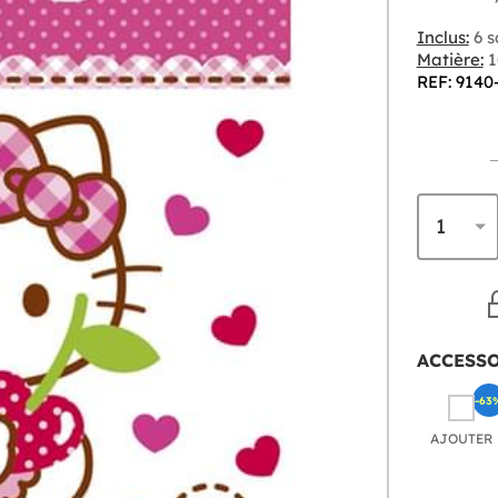
Inclus:
6 s
Matière:
1
REF: 9140
ACCESS
-63
AJOUTER