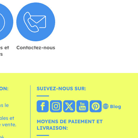
s et
Contactez-nous
rs
ON:
SUIVEZ-NOUS SUR:
s le
Blog
les et
MOYENS DE PAIEMENT ET
 vente.
LIVRAISON:
té