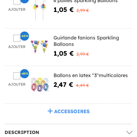
6 pailles Sparkling Balloons
1,05 €
AJOUTER
2,99 €
-65%
Guirlande fanions Sparkling
Balloons
AJOUTER
1,05 €
2,99 €
-45%
Ballons en latex "3"multicolores
2,47 €
AJOUTER
4,49 €
ACCESSOIRES
DESCRIPTION