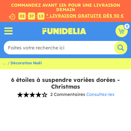
COMMANDEZ AVANT 13h POUR UNE LIVRAISON
DEMAIN
* LIVRAISON GRATUITE DÈS 50 €
:
:
02
37
12
0
...
Décoration Noël
6 étoiles à suspendre variées dorées -
Christmas
2 Commentaires
Consultez-les