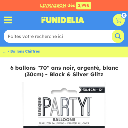
LIVRAISON
dès
2,99€
0
...
Ballons Chiffres
6 ballons "70" ans noir, argenté, blanc
(30cm) - Black & Silver Glitz