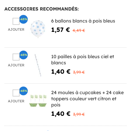
ACCESSOIRES RECOMMANDÉS:
-65%
6 ballons blancs à pois bleus
1,57 €
AJOUTER
4,49 €
-65%
10 pailles à pois bleus ciel et
blancs
AJOUTER
1,40 €
3,99 €
-65%
24 moules à cupcakes + 24 cake
toppers couleur vert citron et
AJOUTER
pois
1,40 €
3,99 €