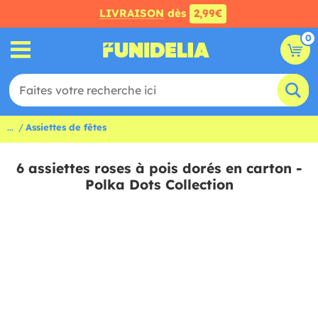
LIVRAISON
dès
2,99€
0
...
Assiettes de fêtes
6 assiettes roses à pois dorés en carton -
Polka Dots Collection