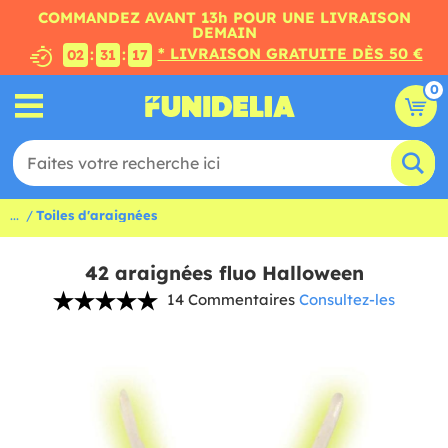
COMMANDEZ AVANT 13h POUR UNE LIVRAISON
DEMAIN
* LIVRAISON GRATUITE DÈS 50 €
:
:
02
31
16
0
...
Toiles d'araignées
42 araignées fluo Halloween
14 Commentaires
Consultez-les