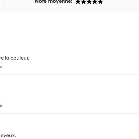
Note moyenne:
e la couleur.
ié
ié
heveux.