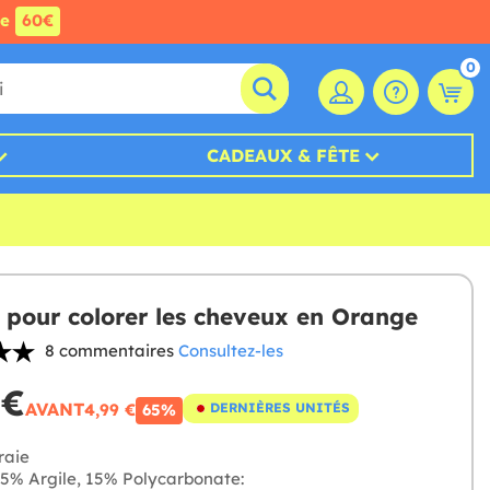
de
60€
0
CADEAUX & FÊTE
e pour colorer les cheveux en Orange
8 commentaires
Consultez-les
 €
AVANT
4,99 €
DERNIÈRES UNITÉS
65%
raie
5% Argile, 15% Polycarbonate: