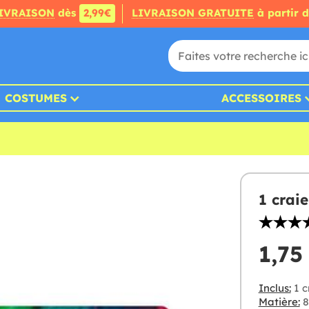
IVRAISON
dès
2,99€
LIVRAISON GRATUITE
à partir 
COSTUMES
ACCESSOIRES
1 crai
1,75
Inclus:
1 c
Matière:
8