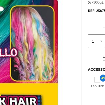
(€/100g):
REF: 2387
ACCESS
-9
AJOUTER