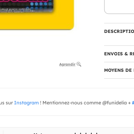
DESCRIPTI
ENVOIS & R
Agrandir
MOYENS DE 
us sur
Instagram
! Mentionnez-nous comme @funidelia +