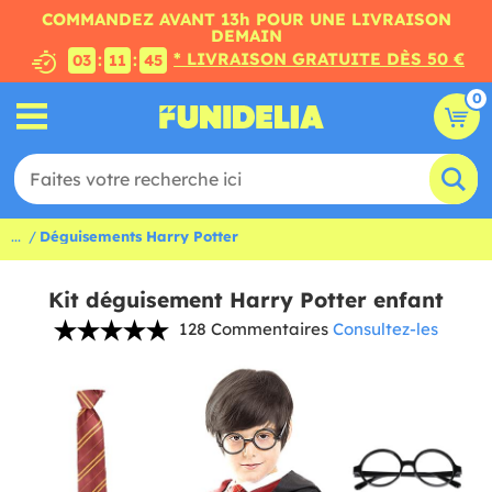
COMMANDEZ AVANT 13h POUR UNE LIVRAISON
DEMAIN
* LIVRAISON GRATUITE DÈS 50 €
:
:
03
11
45
0
...
Déguisements Harry Potter
Kit déguisement Harry Potter enfant
128 Commentaires
Consultez-les