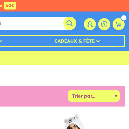
de
60€
CADEAUX & FÊTE