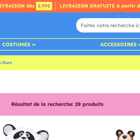
IVRAISON
dès
2,99€
LIVRAISON GRATUITE
à partir 
COSTUMES
ACCESSOIRES
s Ours
Résultat de la recherche:
28
produits