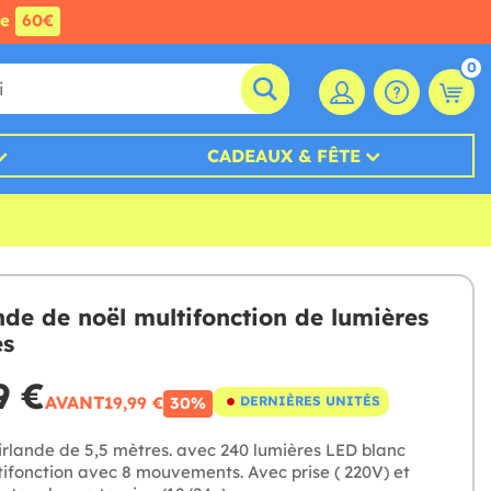
de
60€
0
CADEAUX & FÊTE
nde de noël multifonction de lumières
es
9 €
AVANT
19,99 €
DERNIÈRES UNITÉS
30%
rlande de 5,5 mètres. avec 240 lumières LED blanc
tifonction avec 8 mouvements. Avec prise ( 220V) et