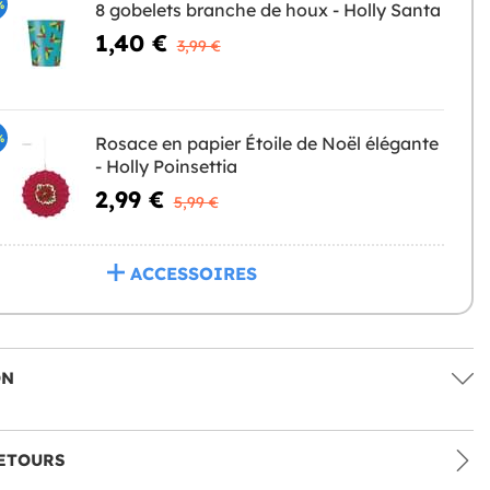
%
8 gobelets branche de houx - Holly Santa
1,40 €
3,99 €
%
Rosace en papier Étoile de Noël élégante
- Holly Poinsettia
2,99 €
5,99 €
ACCESSOIRES
ON
ETOURS