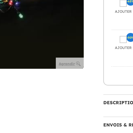
-65
AJOUTER
-50
AJOUTER
Agrandir
DESCRIPTI
ENVOIS & R