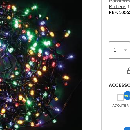
transform
Matière:
1
REF: 1006
ACCESS
-65
AJOUTER