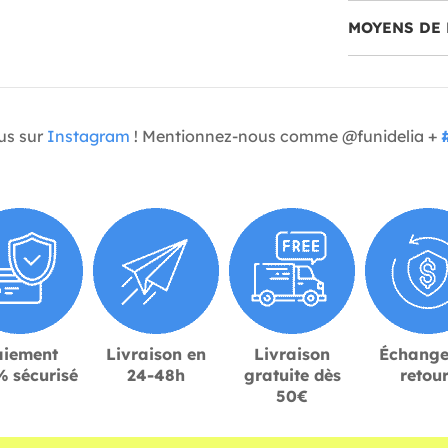
MOYENS DE 
us sur
Instagram
! Mentionnez-nous comme @funidelia +
aiement
Livraison en
Livraison
Échange
 sécurisé
24-48h
gratuite dès
retou
50€