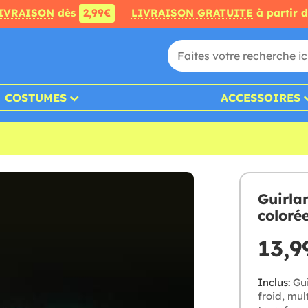
IVRAISON
dès
2,99€
LIVRAISON GRATUITE
à partir 
COSTUMES
ACCESSOIRES
Guirla
coloré
13,9
Inclus:
Gui
froid, mul