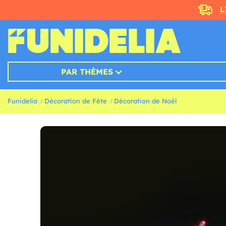
L
PAR THÈMES
Funidelia
Décoration de Fête
Décoration de Noël