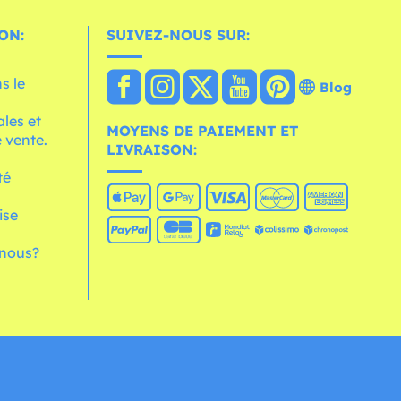
ON:
SUIVEZ-NOUS SUR:
s le
Blog
les et
MOYENS DE PAIEMENT ET
 vente.
LIVRAISON:
té
ise
nous?