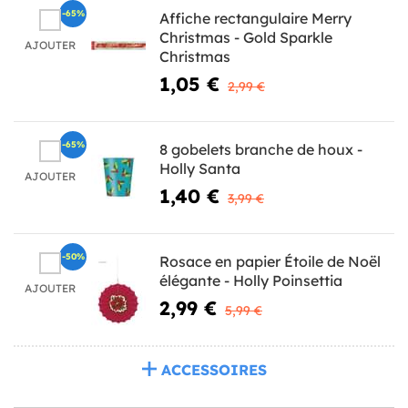
-65%
Affiche rectangulaire Merry
Christmas - Gold Sparkle
AJOUTER
Christmas
1,05 €
2,99 €
-65%
8 gobelets branche de houx -
Holly Santa
AJOUTER
1,40 €
3,99 €
-50%
Rosace en papier Étoile de Noël
élégante - Holly Poinsettia
AJOUTER
2,99 €
5,99 €
ACCESSOIRES