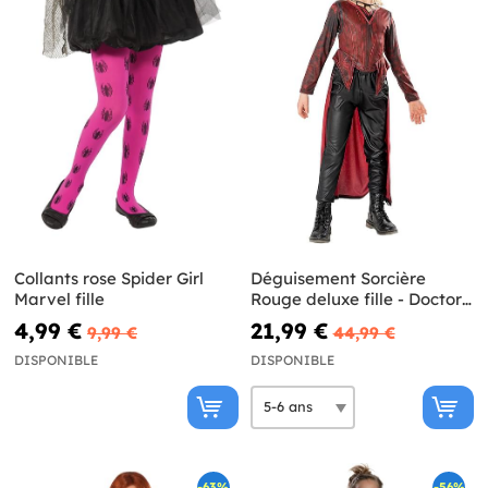
Collants rose Spider Girl
Déguisement Sorcière
Marvel fille
Rouge deluxe fille - Doctor
Strange 2
4,99 €
21,99 €
9,99 €
44,99 €
DISPONIBLE
DISPONIBLE
-63%
-56%