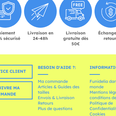
aiement
Livraison en
Livraison
Échange
 sécurisé
24-48h
gratuite dès
retou
50€
BESOIN D'AIDE ?:
INFORMATI
ICE CLIENT
Ma commande
Funidelia dan
Articles & Guides des
monde
UIVRE MA
tailles
Mentions léga
MMANDE
Envois & Livraison
conditions de
Retours
Politique de
Plus de questions
Confidentiali
Cookies