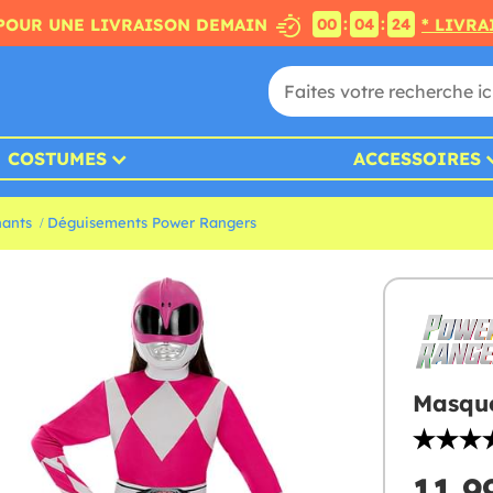
:
:
POUR UNE LIVRAISON DEMAIN
* LIVRA
00
04
22
COSTUMES
ACCESSOIRES
hants
Déguisements Power Rangers
Masque
11,9