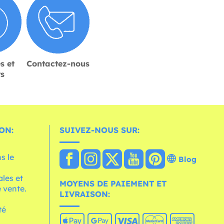
s et
Contactez-nous
rs
ON:
SUIVEZ-NOUS SUR:
s le
Blog
les et
MOYENS DE PAIEMENT ET
 vente.
LIVRAISON:
té