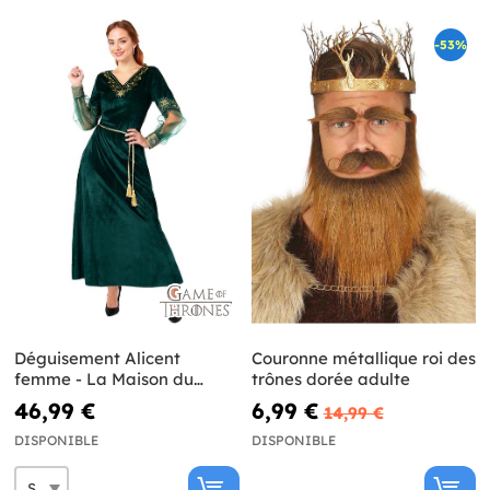
-53%
Déguisement Alicent
Couronne métallique roi des
femme - La Maison du
trônes dorée adulte
Dragon
46,99 €
6,99 €
14,99 €
DISPONIBLE
DISPONIBLE