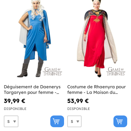
Déguisement de Daenerys
Costume de Rhaenyra pour
Targaryen pour femme -
femme - La Maison du
Game of Thrones
Dragon
39,99 €
53,99 €
DISPONIBLE
DISPONIBLE