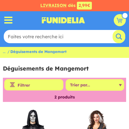
LIVRAISON
dès
2,99€
...
Déguisements de Mangemort
Déguisements de Mangemort
Filtrer
2
produits