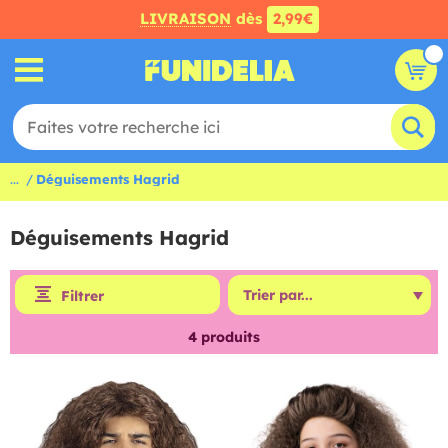
LIVRAISON
dès
2,99€
...
Déguisements Hagrid
Déguisements Hagrid
Filtrer
4
produits