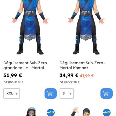
Déguisement Sub-Zero
Déguisement Sub-Zero -
grande taille - Mortal
Mortal Kombat
Kombat
51,99 €
24,99 €
47,99 €
DISPONIBLE
DISPONIBLE
-65%
-44%