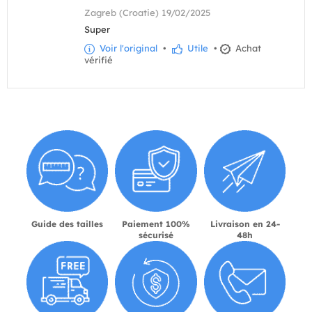
Zagreb (Croatie) 19/02/2025
Super
Voir l'original
•
Utile
•
Achat
vérifié
Guide des tailles
Paiement 100%
Livraison en 24-
sécurisé
48h