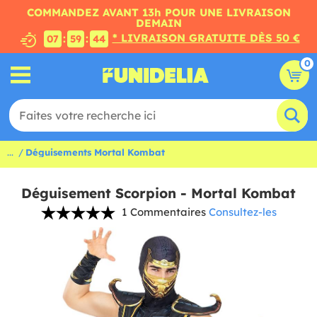
COMMANDEZ AVANT 13h POUR UNE LIVRAISON
DEMAIN
* LIVRAISON GRATUITE DÈS 50 €
:
:
07
59
44
0
...
Déguisements Mortal Kombat
Déguisement Scorpion - Mortal Kombat
1 Commentaires
Consultez-les