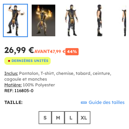
26,99 €
AVANT
47,99 €
44%
DERNIÈRES UNITÉS
Inclus:
Pantalon, T-shirt, chemise, tabard, ceinture,
cagoule et manches
Matière:
100% Polyester
REF: 116805-0
TAILLE:
Guide des tailles
S
M
L
XL