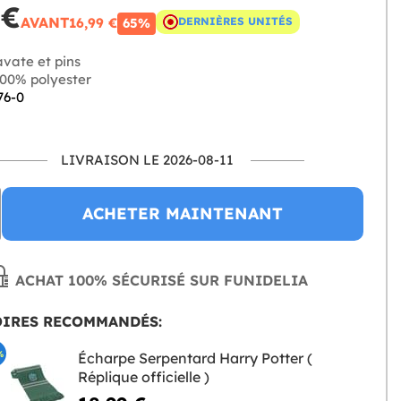
 €
AVANT
16,99 €
DERNIÈRES UNITÉS
65%
vate et pins
00% polyester
76-0
LIVRAISON LE 2026-08-11
ACHETER MAINTENANT
ACHAT 100% SÉCURISÉ SUR FUNIDELIA
OIRES RECOMMANDÉS:
%
Écharpe Serpentard Harry Potter (
Réplique officielle )