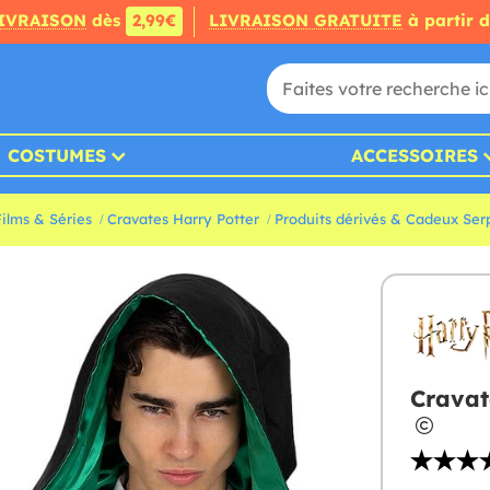
IVRAISON
dès
2,99€
LIVRAISON GRATUITE
à partir 
COSTUMES
ACCESSOIRES
ilms & Séries
Cravates Harry Potter
Produits dérivés & Cadeux Ser
Cravat