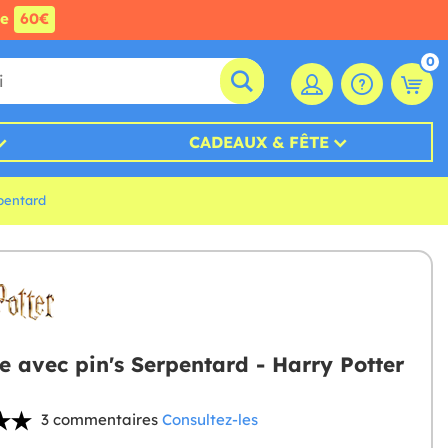
de
60€
0
CADEAUX & FÊTE
pentard
e avec pin's Serpentard - Harry Potter
3 commentaires
Consultez-les