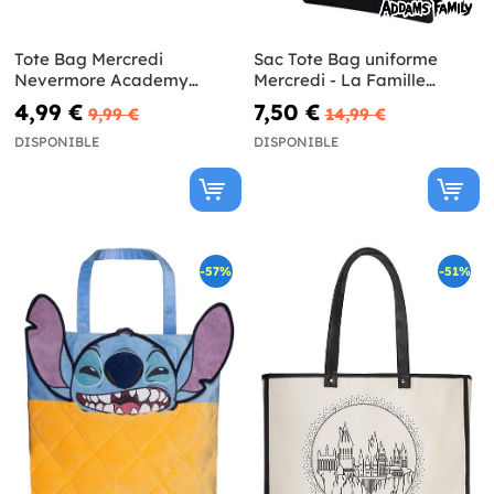
Tote Bag Mercredi
Sac Tote Bag uniforme
Nevermore Academy
Mercredi - La Famille
réversible - Wednesday
Addams
4,99 €
7,50 €
9,99 €
14,99 €
DISPONIBLE
DISPONIBLE
-57%
-51%