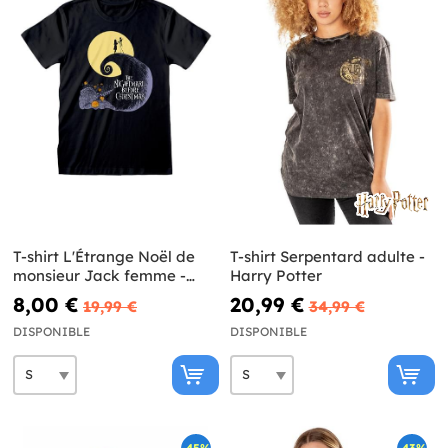
T-shirt L'Étrange Noël de
T-shirt Serpentard adulte -
monsieur Jack femme -
Harry Potter
Disney
8,00 €
20,99 €
19,99 €
34,99 €
DISPONIBLE
DISPONIBLE