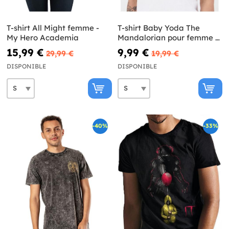
T-shirt All Might femme -
T-shirt Baby Yoda The
My Hero Academia
Mandalorian pour femme -
Star Wars
15,99 €
9,99 €
29,99 €
19,99 €
DISPONIBLE
DISPONIBLE
-40%
-33%