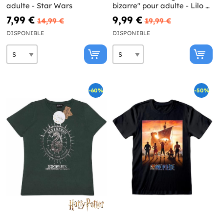
adulte - Star Wars
bizarre" pour adulte - Lilo &
Stitch
7,99 €
9,99 €
14,99 €
19,99 €
DISPONIBLE
DISPONIBLE
-60%
-50%