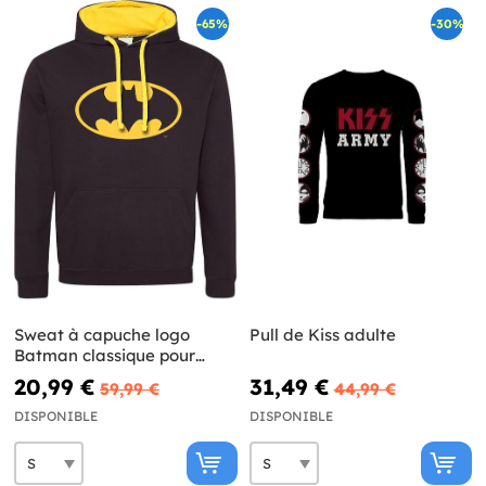
-65%
-30%
Sweat à capuche logo
Pull de Kiss adulte
Batman classique pour
adulte - DC Comics
20,99 €
31,49 €
59,99 €
44,99 €
DISPONIBLE
DISPONIBLE