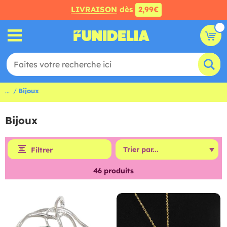
LIVRAISON
dès
2,99€
...
Bijoux
Bijoux
Filtrer
46
produits