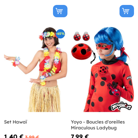
-65%
Set Hawaï
Yoyo - Boucles d'oreilles
Miraculous Ladybug
1,40 €
7,99 €
3,99 €