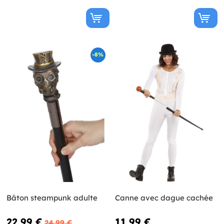
-8%
Bâton steampunk adulte
Canne avec dague cachée
22,99 €
11,99 €
24,99 €