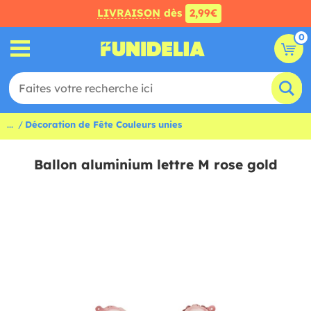
LIVRAISON
dès
2,99€
0
...
Décoration de Fête Couleurs unies
Ballon aluminium lettre M rose gold