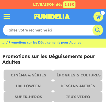
LIVRAISON
dès
2,99€
...
Promotions sur les Déguisements pour Adultes
Promotions sur les Déguisements pour
Adultes
CINÉMA & SÉRIES
ÉPOQUES & CULTURES
HALLOWEEN
DESSINS ANIMÉS
SUPER-HÉROS
JEUX VIDÉO