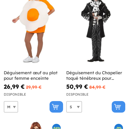
Déguisement œuf au plat
Déguisement du Chapelier
pour femme enceinte
toqué ténébreux pour
homme
26,99 €
50,99 €
29,99 €
84,99 €
DISPONIBLE
DISPONIBLE
-56%
-9%