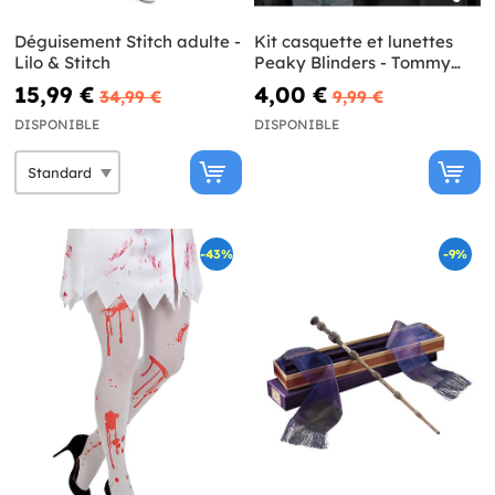
Déguisement Stitch adulte -
Kit casquette et lunettes
Lilo & Stitch
Peaky Blinders - Tommy
Shelby
15,99 €
4,00 €
34,99 €
9,99 €
DISPONIBLE
DISPONIBLE
-43%
-9%