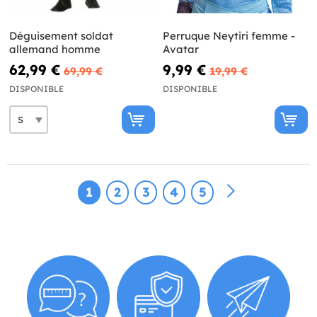
Déguisement soldat
Perruque Neytiri femme -
allemand homme
Avatar
62,99 €
9,99 €
69,99 €
19,99 €
DISPONIBLE
DISPONIBLE
1
2
3
4
5