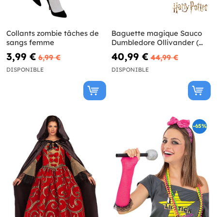
Collants zombie tâches de
Baguette magique Sauco
sangs femme
Dumbledore Ollivander (
Réplique Officielle) - Harry
3,99 €
40,99 €
6,99 €
44,99 €
Potter
DISPONIBLE
DISPONIBLE
-65%