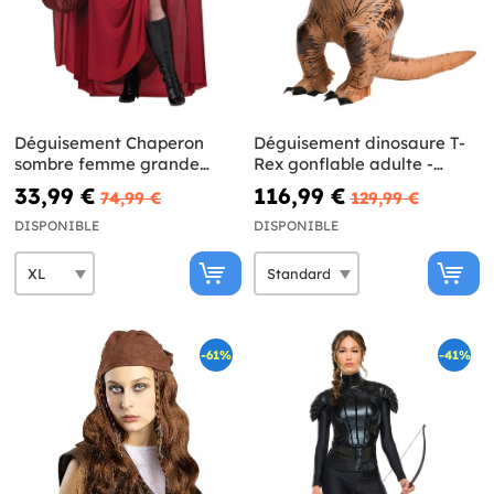
Déguisement Chaperon
Déguisement dinosaure T-
sombre femme grande
Rex gonflable adulte -
taille
Jurassic World
33,99 €
116,99 €
74,99 €
129,99 €
DISPONIBLE
DISPONIBLE
-61%
-41%