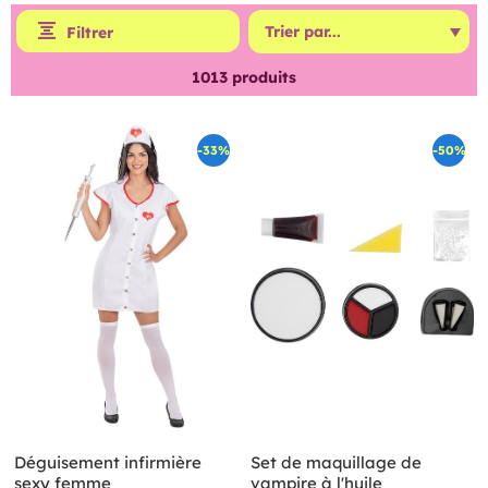
Filtrer
1013
produits
-33%
-50%
Déguisement infirmière
Set de maquillage de
sexy femme
vampire à l'huile