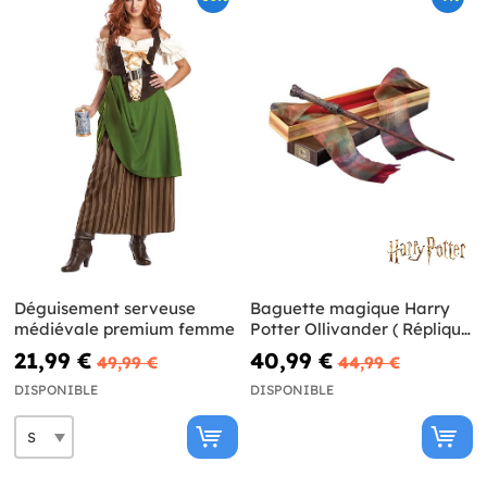
Déguisement serveuse
Baguette magique Harry
médiévale premium femme
Potter Ollivander ( Réplique
Officielle)
21,99 €
40,99 €
49,99 €
44,99 €
DISPONIBLE
DISPONIBLE