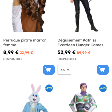
Perruque pirate marron
Déguisement Katniss
femme
Everdeen Hunger Games
femme
8,99 €
52,99 €
22,99 €
89,99 €
DISPONIBLE
DISPONIBLE
-47%
-46%