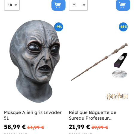
-9%
-45%
Masque Alien gris Invader
Réplique Baguette de
51
Sureau Professeur
Dumbledore - Harry Potter
58,99 €
21,99 €
64,99 €
39,99 €