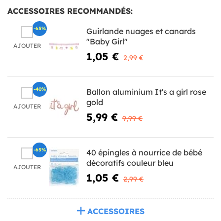
ACCESSOIRES RECOMMANDÉS:
-65%
Guirlande nuages et canards
"Baby Girl"
AJOUTER
1,05 €
2,99 €
-40%
Ballon aluminium It's a girl rose
gold
AJOUTER
5,99 €
9,99 €
-65%
40 épingles à nourrice de bébé
décoratifs couleur bleu
AJOUTER
1,05 €
2,99 €
ACCESSOIRES