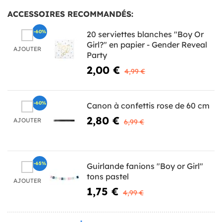
ACCESSOIRES RECOMMANDÉS:
-60%
20 serviettes blanches "Boy Or
Girl?" en papier - Gender Reveal
AJOUTER
Party
2,00 €
4,99 €
-60%
Canon à confettis rose de 60 cm
2,80 €
AJOUTER
6,99 €
-65%
Guirlande fanions "Boy or Girl"
tons pastel
AJOUTER
1,75 €
4,99 €