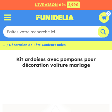
LIVRAISON
dès
2,99€
0
...
Décoration de Fête Couleurs unies
Kit ardoises avec pompons pour
décoration voiture mariage