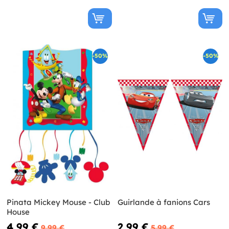
-50%
-50%
Pinata Mickey Mouse - Club
Guirlande à fanions Cars
House
4,99 €
2,99 €
9,99 €
5,99 €