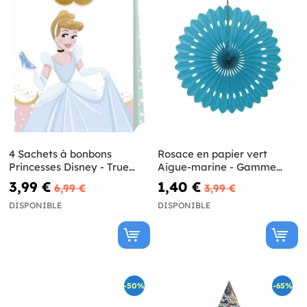
4 Sachets à bonbons
Rosace en papier vert
Princesses Disney - True
Aigue-marine - Gamme
Princess
couleur unie
3,99 €
1,40 €
6,99 €
3,99 €
DISPONIBLE
DISPONIBLE
-50%
-65%