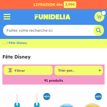
LIVRAISON
dès
2,99€
...
Fête Disney
Fête Disney
Filtrer
91
produits
-60%
-60%