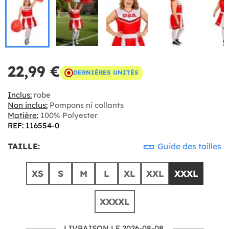
22,99 €
DERNIÈRES UNITÉS
Inclus:
robe
Non inclus:
Pompons ni collants
Matière:
100% Polyester
REF: 116554-0
TAILLE:
Guide des tailles
XS
S
M
L
XL
XXL
XXXL
XXXXL
LIVRAISON LE 2026-08-08