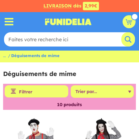
LIVRAISON
dès
2,99€
...
Déguisements de mime
Déguisements de mime
Filtrer
10
produits