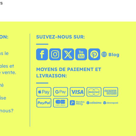
rs
ON:
SUIVEZ-NOUS SUR:
s le
Blog
les et
MOYENS DE PAIEMENT ET
 vente.
LIVRAISON:
té
ise
nous?