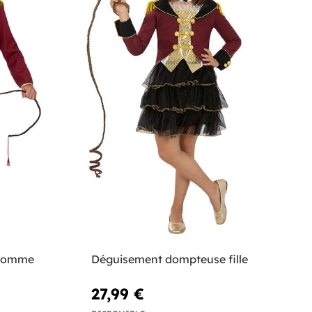
 homme
Déguisement dompteuse fille
27,99 €