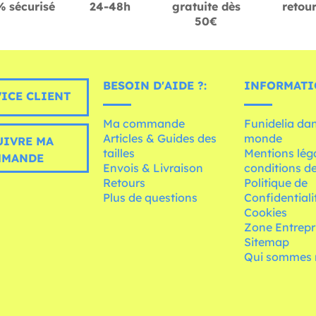
 sécurisé
24-48h
gratuite dès
retou
50€
BESOIN D'AIDE ?:
INFORMATI
ICE CLIENT
Ma commande
Funidelia dan
Articles & Guides des
monde
UIVRE MA
tailles
Mentions léga
MMANDE
Envois & Livraison
conditions de
Retours
Politique de
Plus de questions
Confidentiali
Cookies
Zone Entrepr
Sitemap
Qui sommes 